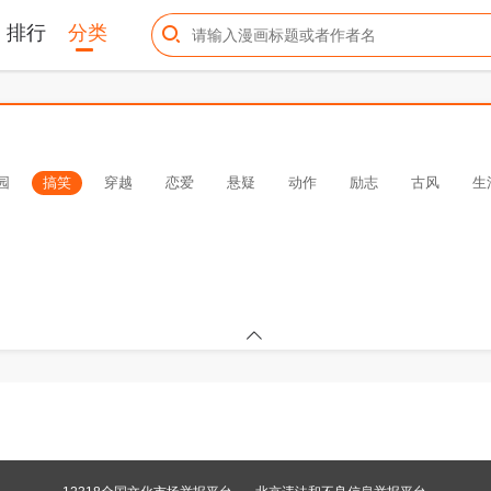
排行
分类
园
搞笑
穿越
恋爱
悬疑
动作
励志
古风
生
