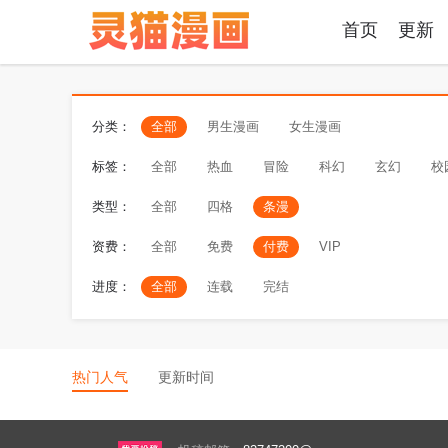
首页
更新
分类：
全部
男生漫画
女生漫画
标签：
全部
热血
冒险
科幻
玄幻
校
类型：
全部
四格
条漫
资费：
全部
免费
付费
VIP
进度：
全部
连载
完结
热门人气
更新时间