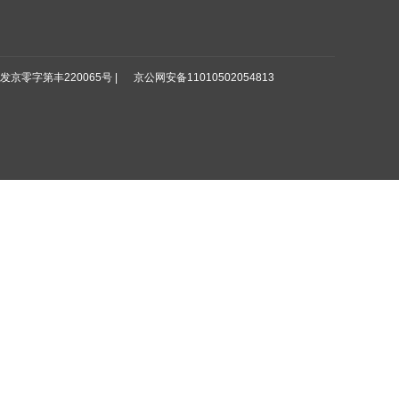
出发京零字第丰220065号 |
京公网安备11010502054813