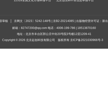
12318全国文化市场举报平台
北京违法和不良信息举报平台
容审核
京网文〔2023〕5242-148号 | 京B2-20214085 | 出版物经营许可证：新
邮箱：82747200@qq.com 电话：4006-199-786 | 18513870160
地址：北京市丰台区郭公庄中街20号院3号楼12层1209-41
Copyright ©
2026
北京起创科技有限公司
版权所有
京ICP备2021030966号-3